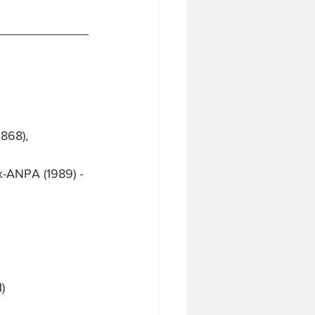
868), 
x-ANPA (1989) - 
)