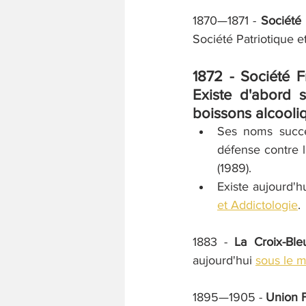
1870—1871 - 
Société
Société Patriotique 
1872 - 
Société 
Existe d'abord s
boissons alcooliq
Ses noms succes
défense contre l
(1989). 
Existe aujourd'h
et Addictologie
.
1883 - 
La Croix-Ble
aujourd'hui 
sous le
1895—1905 - 
Union F