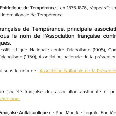
 Patriotique de Tempérance
 ; en 1875-1876, réapparaît s
et Internationale de Tempérance.
Française de Tempérance
, principale associati
ous le nom de l'Association française contr
ues. 
sifs : Ligue Nationale contre l'alcoolisme (1905), Com
'alcoolisme (1950), Association nationale de la prévention
ui sous le nom de l'
Association Nationale de la Préventio
ue
 (société française de), association abstinente et prot
 même nom
.
rançaise Antialcoolique
 de Paul-Maurice Legrain. Fondée