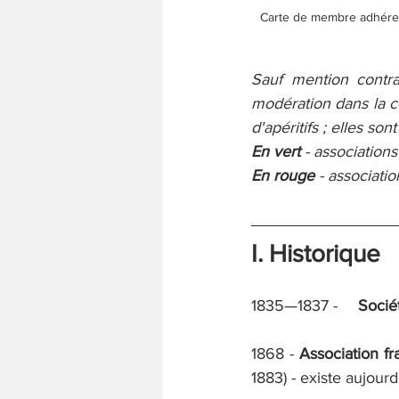
Carte de membre adhérent 
Sauf mention contrai
modération dans la c
d'apéritifs ; elles s
En vert
 - associations
En rouge
 - associatio
I. Historique
1835—1837 -  	
Socié
1868 - 
Association fr
1883) - existe aujour