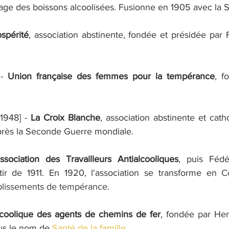
sage des boissons alcoolisées. Fusionne en 1905 avec la S
spérité
, association abstinente, fondée et présidée par 
- 
Union française des femmes pour la tempérance
, f
1948] - 
La Croix Blanche
, association abstinente et cath
près la Seconde Guerre mondiale.
ssociation des Travailleurs Antialcooliques
, puis Fédé
tir de 1911. En 1920, l'association se transforme en 
C
tablissements de tempérance.
lcoolique des agents de chemins de fer
, fondée par He
us le nom de 
Santé de la famille
.