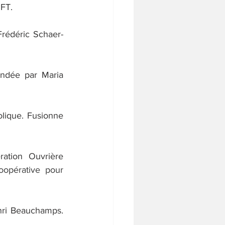
FT. 
Frédéric Schaer-
ondée par Maria 
olique. Fusionne 
ration Ouvrière 
oopérative pour 
nri Beauchamps. 