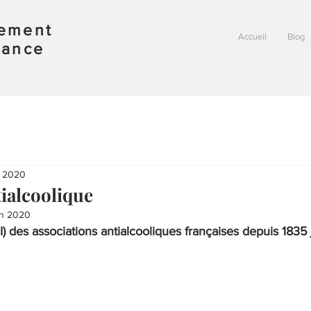
vement
Accueil
Blog
rance
i 2020
ialcoolique
in 2020
e (II) des associations antialcooliques françaises depuis 1835