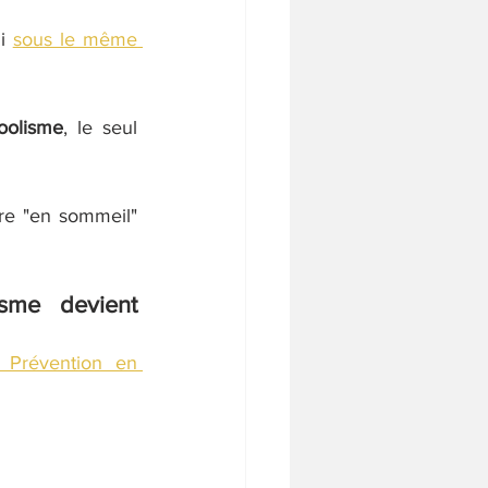
i 
sous le même 
oolisme
, le seul 
re "en sommeil" 
isme 
devient 
 
 Prévention en 