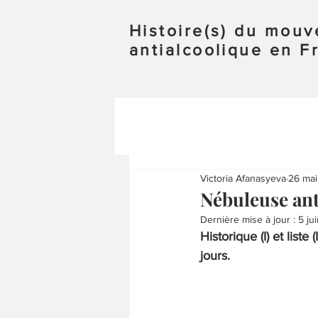
Histoire(s) du mou
antialcoolique en F
Victoria Afanasyeva
26 ma
Nébuleuse ant
Dernière mise à jour :
5 ju
Historique (I) et list
jours.