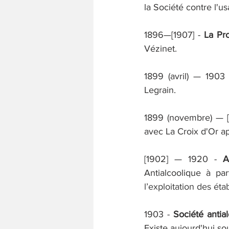
la Société contre l'u
1896—[1907] - 
La Pro
Vézinet. 
1899 (avril) — 1903 
Legrain.
1899 (novembre) — [
avec La Croix d'Or a
[1902] — 1920 - 
A
Antialcoolique à par
l’exploitation des é
1903 - 
Société antia
Existe aujourd'hui so