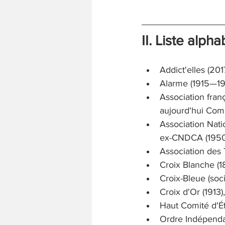
II. Liste alph
Addict'elles (201
Alarme (1915—1
Association franç
aujourd'hui Comi
Association Nati
ex-CNDCA (1950)
Association des 
Croix Blanche (
Croix-Bleue (soci
Croix d'Or (1913)
Haut Comité d'Ét
Ordre Indépenda