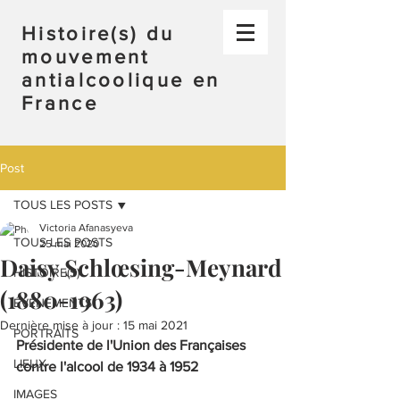
Histoire(s) du
mouvement
antialcoolique en
France
Post
TOUS LES POSTS
Victoria Afanasyeva
TOUS LES POSTS
25 mai 2020
Daisy Schlœsing-Meynard
HISTOIRE(S)
(1880-1963)
ÉVÉNEMENTS
Dernière mise à jour :
15 mai 2021
PORTRAITS
Présidente de l'Union des Françaises 
LIEUX
contre l'alcool de 1934 à 1952
IMAGES