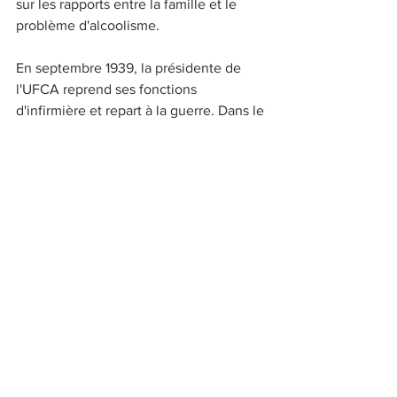
sur les rapports entre la famille et le 
problème d'alcoolisme.
En septembre 1939, la présidente de 
l'UFCA reprend ses fonctions 
d'infirmière et repart à la guerre. Dans le 
"Journal de prison" du pasteur Freddy 
Durrleman, on apprend que Daisy rend 
aussi visites aux prisonniers protestants.
Après la Seconde Guerre mondiale, 
Daisy Schlœsing continue à assister aux 
séances du conseil d'administration de 
la LNCA et figure encore quelques 
années en tant que présidente de 
l'Union des Françaises contre l'alcool. 
Or l'action de celle-ci semble 
complètement anéantie : la dernière 
mention de Daisy-antialcooliste, ainsi 