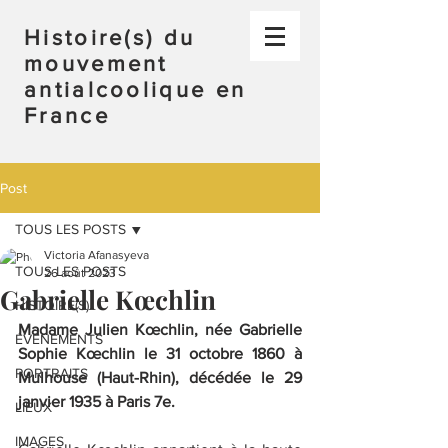
Histoire(s) du
mouvement
antialcoolique en
France
Post
TOUS LES POSTS
Victoria Afanasyeva
TOUS LES POSTS
26 août 2023
Gabrielle Kœchlin
HISTOIRE(S)
Madame Julien Kœchlin, née Gabrielle 
ÉVÉNEMENTS
Sophie Kœchlin le 31 octobre 1860 à 
PORTRAITS
Mulhouse (Haut-Rhin), décédée le 29 
janvier 1935 à Paris 7e.
LIEUX
IMAGES