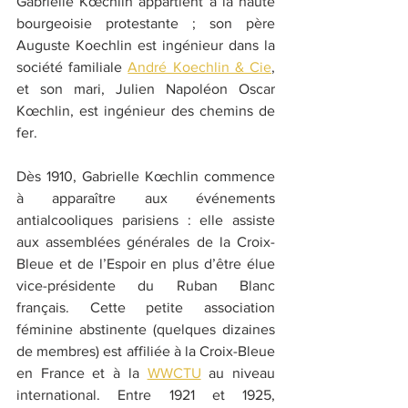
Gabrielle Kœchlin appartient à la haute 
bourgeoisie protestante ; son père 
Auguste Koechlin est ingénieur dans la 
société familiale 
André Koechlin & Cie
, 
et son mari, Julien Napoléon Oscar 
Kœchlin, est ingénieur des chemins de 
fer. 
Dès 1910, Gabrielle Kœchlin commence 
à apparaître aux événements 
antialcooliques parisiens : elle assiste 
aux assemblées générales de la Croix-
Bleue et de l’Espoir en plus d’être élue 
vice-présidente du Ruban Blanc 
français. Cette petite association 
féminine abstinente (quelques dizaines 
de membres) est affiliée à la Croix-Bleue 
en France et à la 
WWCTU
 au niveau 
international. Entre 1921 et 1925, 