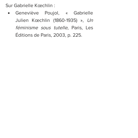
Sur Gabrielle Kœchlin : 
Geneviève Poujol, « Gabrielle 
Julien Kœchlin (1860-1935) », 
Un 
féminisme sous tutelle
, Paris, Les 
Éditions de Paris, 2003, p. 225. 
Le site consacré à la famille 
Kœchlin : 
http://www.koechlin.net/index.php/
fr/
 [fonctionnel en 2021, 
actuellement HS].