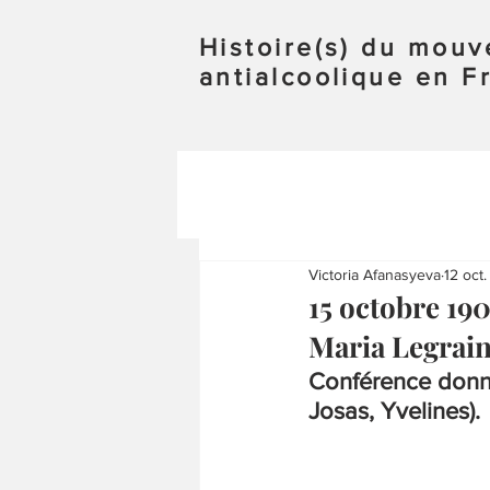
Histoire(s) du mou
antialcoolique en F
Victoria Afanasyeva
12 oct
15 octobre 19
Maria Legrai
Conférence donné
Josas, Yvelines).