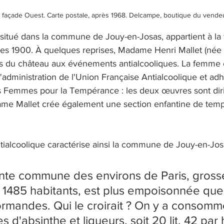
 façade Ouest. Carte postale, après 1968. Delcampe, boutique du vend
situé dans la commune de Jouy-en-Josas, appartient à la f
es 1900. À quelques reprises, Madame Henri Mallet (née 
es du château aux événements antialcooliques. La femme 
administration de l'Union Française Antialcoolique et adh
s Femmes pour la Tempérance : les deux œuvres sont diri
ame Mallet crée également une section enfantine de tem
tialcoolique caractérise ainsi la commune de Jouy-en-Jos
nte commune des environs de Paris, gross
1485 habitants, est plus empoisonnée que 
mandes. Qui le croirait ? On y a consomm
s d'absinthe et liqueurs, soit 20 lit. 42 par h