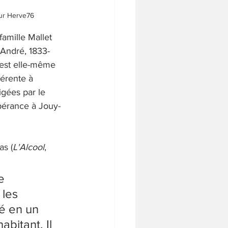
eur Herve76
amille Mallet 
André, 1833-
est elle-même 
érente à 
gées par le 
pérance à Jouy-
as (
L'Alcool
, 
e 
les 
é en un 
abitant. Il 