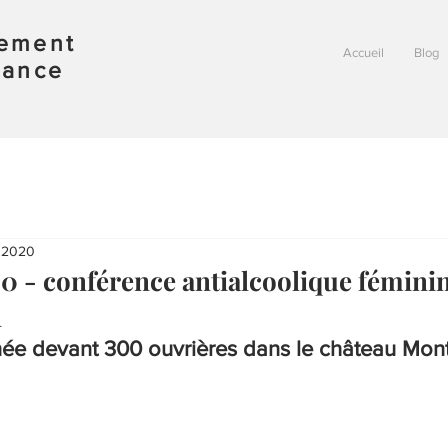
vement
Accueil
Blog
rance
. 2020
00 - conférence antialcoolique fémini
n
e devant 300 ouvrières dans le château Mont