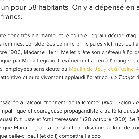
, un pour 58 habitants. On y a dépensé en a
francs.
nte donc très alarmante, et le couple Legrain décide d'agi
s femmes, considérées comme principales victimes de l'al
obre 1900, Madame Henri Mallet prête son château à l'orga
ique par Maria Legrain. L'événement a lieu à l'orangerie 
s, employées sans doute au 
Moulin de Jouy et à l'usine A
attentive et aura vivement applaudi l'oratrice (
Le Temps
, 
sacrée à l'alcool, "l'ennemi de la femme" (
ibid.
). Selon 
Le
sympathique et courageuse propagandiste a traité la questi
aussi fort juste et fort intéressant." (20 octobre 1900). 
Le 
 que Maria Legrain a construit son discours autour de tro
e celle-ci peut (et doit) combattre l'alcool : 