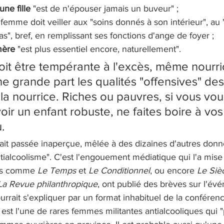
une fille
 "est de n'épouser jamais un buveur" ;
a femme doit veiller aux "soins donnés à son intérieur", au
as", bref, en remplissant ses fonctions d'ange de foyer ;
ère
 "est plus essentiel encore, naturellement".
doit être tempérante à l'excès, même nourric
e grande part les qualités "offensives" des 
la nourrice. Riches ou pauvres, si vous vou
oir un enfant robuste, ne faites boire à vos
u.
ait passée inaperçue, mêlée à des dizaines d'autres donn
tialcoolisme". C'est l'engouement médiatique qui l'a mise 
ns comme 
Le Temps 
et 
Le Conditionnel
, ou encore 
Le Siè
La Revue philanthropique
,
ont publié des brèves sur l'év
urrait s'expliquer par un format inhabituel de la conféren
 est l'une de rares femmes militantes antialcooliques qui 