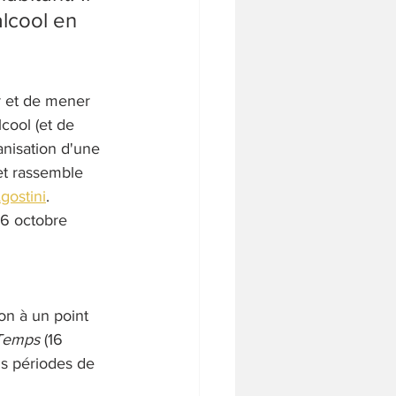
lcool en 
r et de mener 
cool (et de 
nisation d'une 
et rassemble 
gostini
. 
16 octobre 
 
on à un point 
Temps
 (16 
is périodes de 