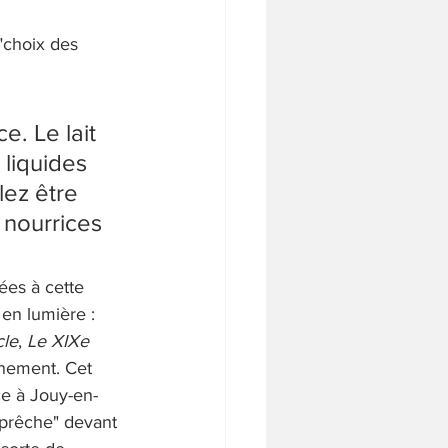
 "choix des 
e. Le lait 
liquides 
lez être 
 nourrices 
ées à cette 
en lumière : 
cle
, 
Le XIXe 
énement. Cet 
ce à Jouy-en-
"prêche" devant 