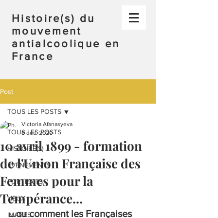
Histoire(s) du
mouvement
antialcoolique en
France
Post
TOUS LES POSTS
Victoria Afanasyeva
TOUS LES POSTS
8 déc. 2020
10 avril 1899 - formation
HISTOIRE(S)
de l'Union Française des
ÉVÉNEMENTS
Femmes pour la
PORTRAITS
Tempérance...
LIEUX
...ou comment les Françaises 
IMAGES